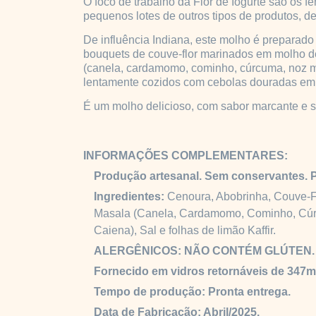
O foco de trabalho da Flor de Iogurte são os 
pequenos lotes de outros tipos de produtos, d
De influência Indiana, este molho é preparad
bouquets de couve-flor marinados em molho d
(canela, cardamomo, cominho, cúrcuma, noz m
lentamente cozidos com cebolas douradas em
É um molho delicioso, com sabor marcante e s
INFORMAÇÕES COMPLEMENTARES:
Produção artesanal. Sem conservantes.
P
Ingredientes:
Cenoura, Abobrinha, Couve-Fl
Masala (Canela, Cardamomo, Cominho, Cúr
Caiena), Sal e folhas de limão Kaffir.
ALERGÊNICOS: NÃO CONTÉM GLÚTEN
Fornecido em vidros retornáveis de 347m
Tempo de produção: Pronta entrega.
Data de Fabricação: Abril/2025.