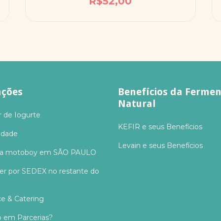
R$52,00
ções
Benefícios da Ferme
Natural
r de Iogurte
KEFIR e seus Benefícios
idade
Levain e seus Benefícios
via motoboy em SÃO PAULO
er por SEDEX no restante do
ce & Catering
o em Parcerias?