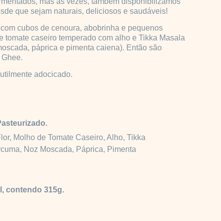
fermentados, mas às vezes, também disponibilizamos
esde que sejam naturais, deliciosos e saudáveis!
o com cubos de cenoura, abobrinha e pequenos
e tomate caseiro temperado com alho e Tikka Masala
oscada, páprica e pimenta caiena). Então são
 Ghee.
utilmente adocicado.
asteurizado.
or, Molho de Tomate Caseiro, Alho, Tikka
cuma, Noz Moscada, Páprica, Pimenta
.
l, contendo 315g.