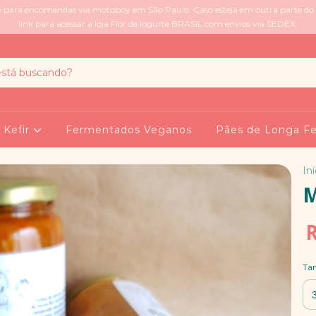
e é para encomendas via motoboy em São Paulo. Caso esteja em outra parte do 
link para acessar a loja Flor de Iogurte BRASIL com envios via SEDEX.
 Kefir
Fermentados Veganos
Pães de Longa F
Iní
M
R
Ta