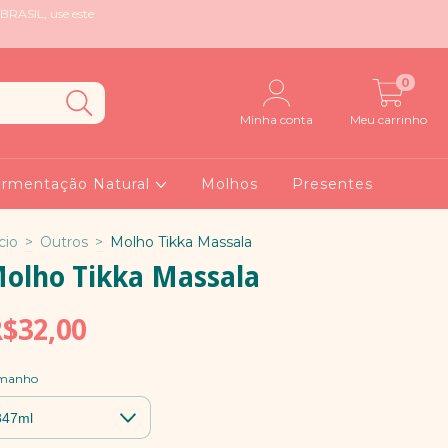
BRASIL, use este
0
Minha conta
Meu carrinho
ermentação Natural
Molhos
Presentes
cio
>
Outros
>
Molho Tikka Massala
olho Tikka Massala
$32,00
manho