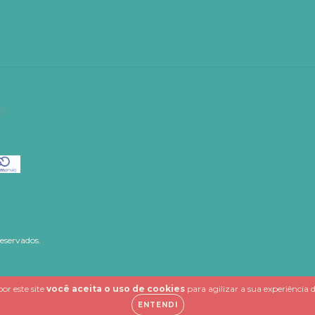
reservados.
or este site
você aceita o uso de cookies
para agilizar a sua experiência
ENTENDI