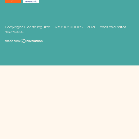
Copyright Flor de Iogurte - 16858168000172 - 2026. Todos os direitos
reservados.