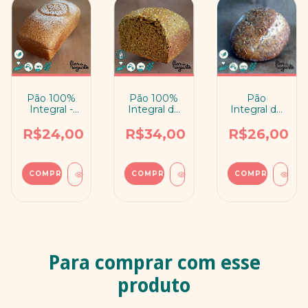
Pão 100%
Pão 100%
Pão
Integral -
Integral de
Integral de
Básico
KEFIR com
Grãos
Cúrcuma e
Ancestrais
R$24,00
R$34,00
R$26,00
Quinoa
COMPRAR
COMPRAR
Para comprar com esse
produto