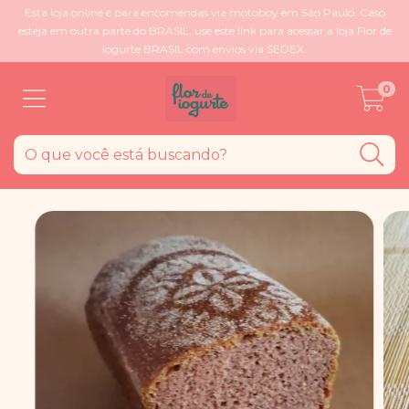
Esta loja online é para encomendas via motoboy em São Paulo. Caso
esteja em outra parte do BRASIL, use este link para acessar a loja Flor de
Iogurte BRASIL com envios via SEDEX.
0